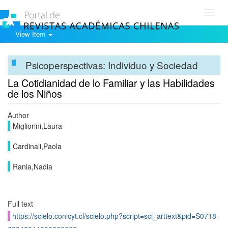
Toggl
navig
View Item
Psicoperspectivas: Individuo y Sociedad
La Cotidianidad de lo Familiar y las Habilidades
de los Niños
Author
Migliorini,Laura
Cardinali,Paola
Rania,Nadia
Full text
https://scielo.conicyt.cl/scielo.php?script=sci_arttext&pid=S0718-