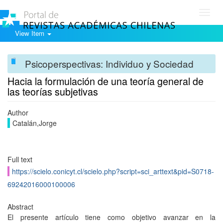
Toggl
navig
View Item
Psicoperspectivas: Individuo y Sociedad
Hacia la formulación de una teoría general de
las teorías subjetivas
Author
Catalán,Jorge
Full text
https://scielo.conicyt.cl/scielo.php?script=sci_arttext&pid=S0718-
69242016000100006
Abstract
El presente artículo tiene como objetivo avanzar en la