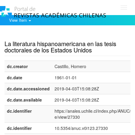
Toggl
navig
View Item
Show simple item record
La literatura hispanoamericana en las tesis
doctorales de los Estados Unidos
dc.creator
Castillo, Homero
dc.date
1961-01-01
dc.date.accessioned
2019-04-03T15:08:28Z
dc.date.available
2019-04-03T15:08:28Z
dc.identifier
https://anales.uchile.cl/index.php/ANUC/art
e/view/27330
dc.identifier
10.5354/anuc.v0i123.27330