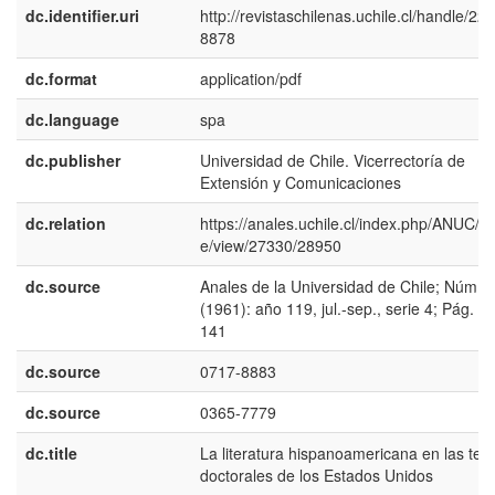
dc.identifier.uri
http://revistaschilenas.uchile.cl/handle/225
8878
dc.format
application/pdf
dc.language
spa
dc.publisher
Universidad de Chile. Vicerrectoría de
Extensión y Comunicaciones
dc.relation
https://anales.uchile.cl/index.php/ANUC/art
e/view/27330/28950
dc.source
Anales de la Universidad de Chile; Núm. 
(1961): año 119, jul.-sep., serie 4; Pág. 1
141
dc.source
0717-8883
dc.source
0365-7779
dc.title
La literatura hispanoamericana en las tesi
doctorales de los Estados Unidos