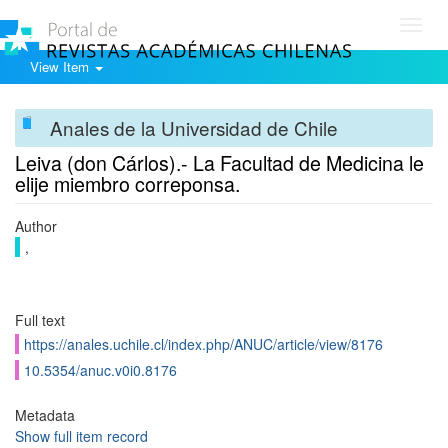
Toggl
navig
View Item
Anales de la Universidad de Chile
Leiva (don Cárlos).- La Facultad de Medicina le
elije miembro correponsa.
Author
,
Full text
https://anales.uchile.cl/index.php/ANUC/article/view/8176
10.5354/anuc.v0i0.8176
Metadata
Show full item record