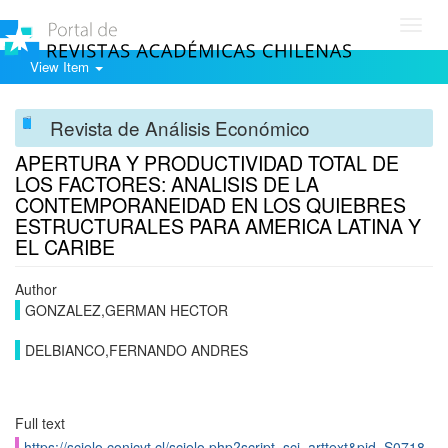
Toggl
navig
View Item
Revista de Análisis Económico
APERTURA Y PRODUCTIVIDAD TOTAL DE
LOS FACTORES: ANALISIS DE LA
CONTEMPORANEIDAD EN LOS QUIEBRES
ESTRUCTURALES PARA AMERICA LATINA Y
EL CARIBE
Author
GONZALEZ,GERMAN HECTOR
DELBIANCO,FERNANDO ANDRES
Full text
https://scielo.conicyt.cl/scielo.php?script=sci_arttext&pid=S0718-