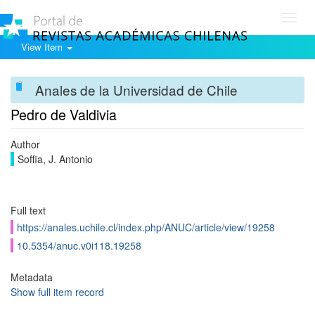
Toggl
navig
View Item
Anales de la Universidad de Chile
Pedro de Valdivia
Author
Soffia, J. Antonio
Full text
https://anales.uchile.cl/index.php/ANUC/article/view/19258
10.5354/anuc.v0i118.19258
Metadata
Show full item record