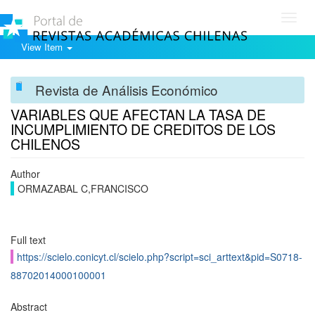
Toggl
navig
View Item
Revista de Análisis Económico
VARIABLES QUE AFECTAN LA TASA DE
INCUMPLIMIENTO DE CREDITOS DE LOS
CHILENOS
Author
ORMAZABAL C,FRANCISCO
Full text
https://scielo.conicyt.cl/scielo.php?script=sci_arttext&pid=S0718-
88702014000100001
Abstract