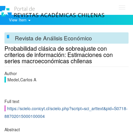
Toggl
navig
View Item
Revista de Análisis Económico
Probabilidad clásica de sobreajuste con
criterios de información: Estimaciones con
series macroeconómicas chilenas
Author
Medel,Carlos A
Full text
https://scielo.conicyt.cl/scielo.php?script=sci_arttext&pid=S0718-
88702015000100004
Abstract