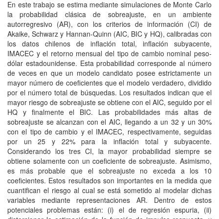
En este trabajo se estima mediante simulaciones de Monte Carlo
la probabilidad clásica de sobreajuste, en un ambiente
autorregresivo (AR), con los criterios de información (CI) de
Akaike, Schwarz y Hannan-Quinn (AIC, BIC y HQ), calibradas con
los datos chilenos de inflación total, inflación subyacente,
IMACEC y el retorno mensual del tipo de cambio nominal peso-
dólar estadounidense. Esta probabilidad corresponde al número
de veces en que un modelo candidato posee estrictamente un
mayor número de coeficientes que el modelo verdadero, dividido
por el número total de búsquedas. Los resultados indican que el
mayor riesgo de sobreajuste se obtiene con el AIC, seguido por el
HQ y finalmente el BIC. Las probabilidades más altas de
sobreajuste se alcanzan con el AIC, llegando a un 32 y un 30%
con el tipo de cambio y el IMACEC, respectivamente, seguidas
por un 25 y 22% para la inflación total y subyacente.
Considerando los tres CI, la mayor probabilidad siempre se
obtiene solamente con un coeficiente de sobreajuste. Asimismo,
es más probable que el sobreajuste no exceda a los 10
coeficientes. Estos resultados son importantes en la medida que
cuantifican el riesgo al cual se está sometido al modelar dichas
variables mediante representaciones AR. Dentro de estos
potenciales problemas están: (i) el de regresión espuria, (ii)