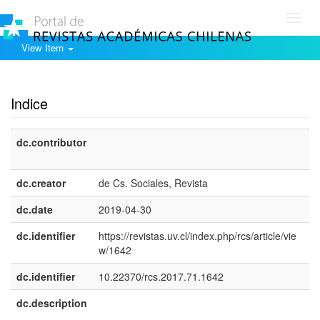
Toggl
navig
View Item
Show simple item record
Indice
dc.contributor
e
E
dc.creator
de Cs. Sociales, Revista
dc.date
2019-04-30
dc.identifier
https://revistas.uv.cl/index.php/rcs/article/vie
w/1642
dc.identifier
10.22370/rcs.2017.71.1642
dc.description
e
E