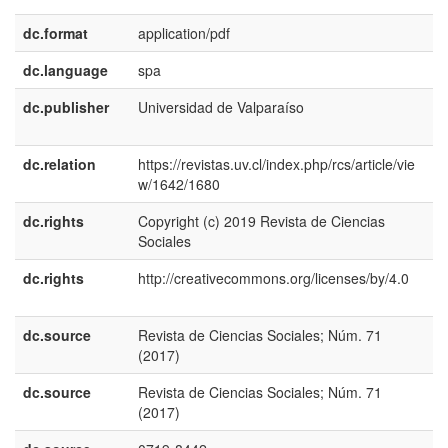
dc.format
application/pdf
dc.language
spa
dc.publisher
Universidad de Valparaíso
e
E
dc.relation
https://revistas.uv.cl/index.php/rcs/article/vie
w/1642/1680
dc.rights
Copyright (c) 2019 Revista de Ciencias
e
Sociales
E
dc.rights
http://creativecommons.org/licenses/by/4.0
e
E
dc.source
Revista de Ciencias Sociales; Núm. 71
e
(2017)
U
dc.source
Revista de Ciencias Sociales; Núm. 71
e
(2017)
E