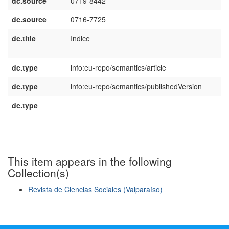
dc.source
0719-8442
dc.source
0716-7725
dc.title
Indice
e
E
dc.type
info:eu-repo/semantics/article
dc.type
info:eu-repo/semantics/publishedVersion
dc.type
e
E
This item appears in the following
Collection(s)
Revista de Ciencias Sociales (Valparaíso)
Show simple item record