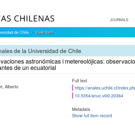
JOURNALS
ersidad de Chile
View Item
ales de la Universidad de Chile
vaciones astronómicas i metereolójicas: observacio
ntes de un ecuatorial
Full text
t, Alberto
https://anales.uchile.cl/index.
10.5354/anuc.v0i0.20364
Metadata
Show full item record