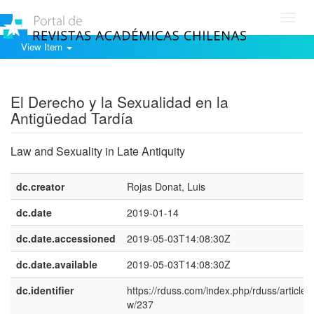
Toggl
navig
View Item
Show simple item record
El Derecho y la Sexualidad en la
Antigüedad Tardía
Law and Sexuality in Late Antiquity
dc.creator
Rojas Donat, Luis
dc.date
2019-01-14
dc.date.accessioned
2019-05-03T14:08:30Z
dc.date.available
2019-05-03T14:08:30Z
dc.identifier
https://rduss.com/index.php/rduss/article/v
w/237