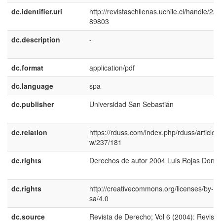
dc.identifier.uri
http://revistaschilenas.uchile.cl/handle/225
89803
dc.description
-
dc.format
application/pdf
dc.language
spa
dc.publisher
Universidad San Sebastián
dc.relation
https://rduss.com/index.php/rduss/article/v
w/237/181
dc.rights
Derechos de autor 2004 Luis Rojas Donat
dc.rights
http://creativecommons.org/licenses/by-nc
sa/4.0
dc.source
Revista de Derecho; Vol 6 (2004): Revista