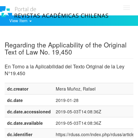
Toggl
navig
View Item
Show simple item record
Regarding the Applicability of the Original
Text of Law No. 19,450
En Torno a la Aplicabilidad del Texto Original de la Ley
N°19.450
dc.creator
Mera Muñoz, Rafael
dc.date
2019-01-28
dc.date.accessioned
2019-05-03T14:08:36Z
dc.date.available
2019-05-03T14:08:36Z
dc.identifier
https://rduss.com/index.php/rduss/article/v