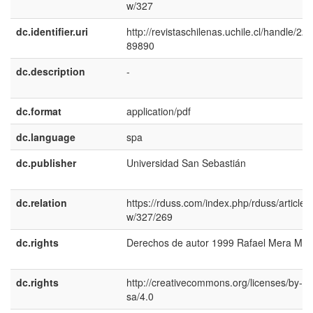
w/327
dc.identifier.uri
http://revistaschilenas.uchile.cl/handle/225
89890
dc.description
-
dc.format
application/pdf
dc.language
spa
dc.publisher
Universidad San Sebastián
dc.relation
https://rduss.com/index.php/rduss/article/v
w/327/269
dc.rights
Derechos de autor 1999 Rafael Mera Mu
dc.rights
http://creativecommons.org/licenses/by-nc
sa/4.0