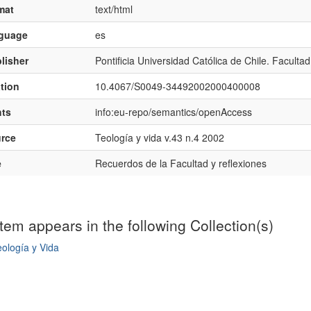
mat
text/html
nguage
es
lisher
Pontificia Universidad Católica de Chile. Faculta
ation
10.4067/S0049-34492002000400008
hts
info:eu-repo/semantics/openAccess
rce
Teología y vida v.43 n.4 2002
e
Recuerdos de la Facultad y reflexiones
item appears in the following Collection(s)
ología y Vida
mple item record