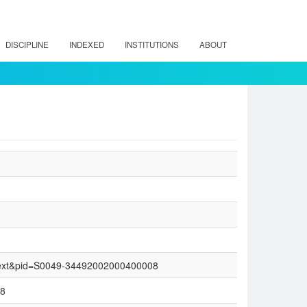
DISCIPLINE
INDEXED
INSTITUTIONS
ABOUT
_arttext&pid=S0049-34492002000400008
98