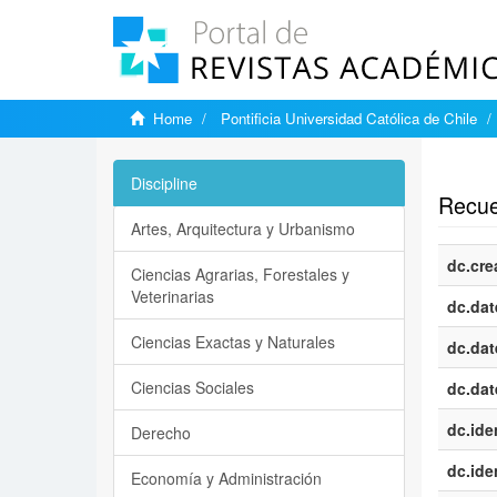
Home
Pontificia Universidad Católica de Chile
Show si
Discipline
Recuer
Artes, Arquitectura y Urbanismo
dc.cre
Ciencias Agrarias, Forestales y
Veterinarias
dc.dat
Ciencias Exactas y Naturales
dc.dat
Ciencias Sociales
dc.dat
dc.iden
Derecho
dc.iden
Economía y Administración