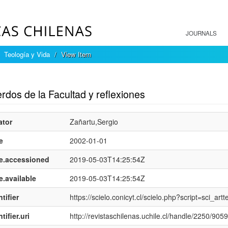
JOURNALS
Teología y Vida
View Item
mple item record
dos de la Facultad y reflexiones
ator
Zañartu,Sergio
e
2002-01-01
e.accessioned
2019-05-03T14:25:54Z
e.available
2019-05-03T14:25:54Z
tifier
https://scielo.conicyt.cl/scielo.php?script=sci
tifier.uri
http://revistaschilenas.uchile.cl/handle/2250/905