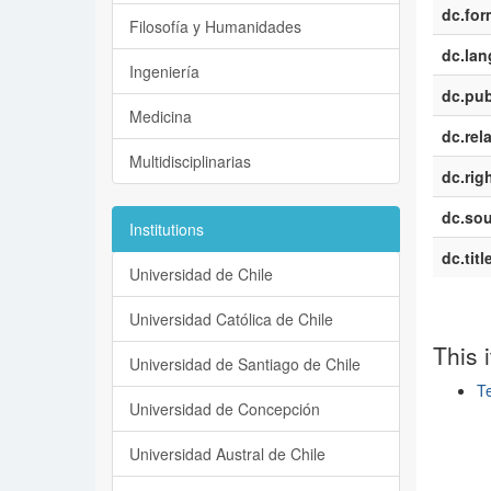
dc.for
Filosofía y Humanidades
dc.la
Ingeniería
dc.pub
Medicina
dc.rel
Multidisciplinarias
dc.rig
dc.sou
Institutions
dc.titl
Universidad de Chile
Universidad Católica de Chile
This 
Universidad de Santiago de Chile
Te
Universidad de Concepción
Show si
Universidad Austral de Chile