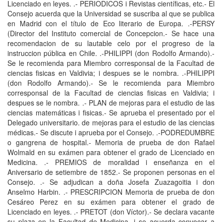
Licenciado en leyes. .- PERIODICOS i Revistas científicas, etc.- El
Consejo acuerda que la Universidad se suscriba al que se publica
en Madrid con el título de Eco literario de Europa. .-PERSY
(Director del Instituto comercial de Concepcion.- Se hace una
recomendacion de su lautable celo por el progreso de la
instruccion pública en Chile. .-PHILIPPI (don Rodolfo Armando).-
Se le recomienda para Miembro corresponsal de la Facultad de
ciencias fisicas en Valdivia; i despues se le nombra. .-PHILIPPI
(don Rodolfo Armando).- Se le recomienda para Miembro
corresponsal de la Facultad de ciencias fisicas en Valdivia; i
despues se le nombra. .- PLAN de mejoras para el estudio de las
ciencias matemáticas i fisicas.- Se aprueba el presentado por el
Delegado universitario. de mejoras para el estudio de las ciencias
médicas.- Se discute i aprueba por el Consejo. .-PODREDUMBRE
o gangrena de hospital.- Memoria de prueba de don Rafael
Wolmald en su exámen para obtener el grado de Licenciado en
Medicina. .- PREMIOS de moralidad i enseñanza en el
Aniversario de setiembre de 1852.- Se proponen personas en el
Consejo. .- Se adjudican a doña Josefa Zuazagoitia i don
Anselmo Harbin. .- PRESCRIPCION Memoria de prueba de don
Cesáreo Perez en su exámen para obtener el grado de
Licenciado en leyes. .- PRETOT (don Víctor).- Se declara vacante
su plaza en la Facultad de Medicina, i se acuerda convocar a