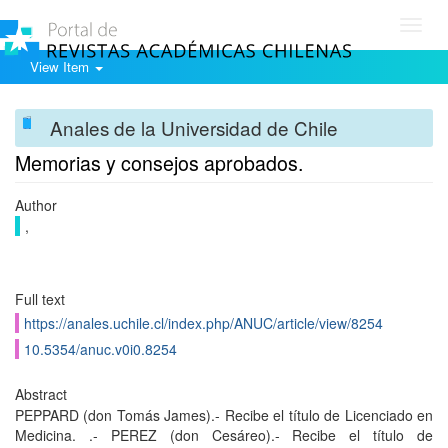
Toggl
navig
View Item
Anales de la Universidad de Chile
Memorias y consejos aprobados.
Author
,
Full text
https://anales.uchile.cl/index.php/ANUC/article/view/8254
10.5354/anuc.v0i0.8254
Abstract
PEPPARD (don Tomás James).- Recibe el título de Licenciado en
Medicina. .- PEREZ (don Cesáreo).- Recibe el título de