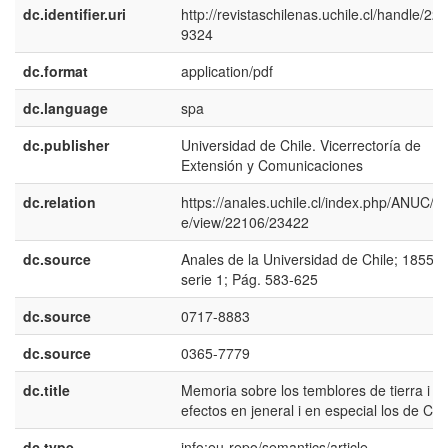
dc.identifier.uri
http://revistaschilenas.uchile.cl/handle/225
9324
dc.format
application/pdf
dc.language
spa
dc.publisher
Universidad de Chile. Vicerrectoría de
Extensión y Comunicaciones
dc.relation
https://anales.uchile.cl/index.php/ANUC/art
e/view/22106/23422
dc.source
Anales de la Universidad de Chile; 1855:
serie 1; Pág. 583-625
dc.source
0717-8883
dc.source
0365-7779
dc.title
Memoria sobre los temblores de tierra i s
efectos en jeneral i en especial los de Chi
dc.type
info:eu-repo/semantics/article