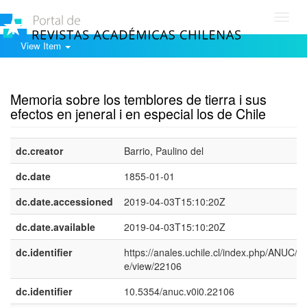
Toggl
navig
View Item
Show simple item record
Memoria sobre los temblores de tierra i sus
efectos en jeneral i en especial los de Chile
dc.creator
Barrio, Paulino del
dc.date
1855-01-01
dc.date.accessioned
2019-04-03T15:10:20Z
dc.date.available
2019-04-03T15:10:20Z
dc.identifier
https://anales.uchile.cl/index.php/ANUC/art
e/view/22106
dc.identifier
10.5354/anuc.v0i0.22106