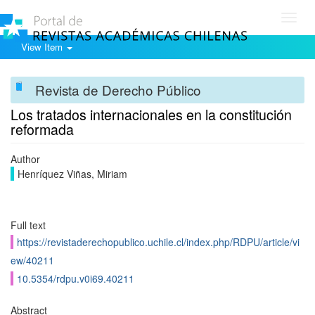
Toggl
navig
View Item
Revista de Derecho Público
Los tratados internacionales en la constitución
reformada
Author
Henríquez Viñas, Miriam
Full text
https://revistaderechopublico.uchile.cl/index.php/RDPU/article/vi
ew/40211
10.5354/rdpu.v0i69.40211
Abstract