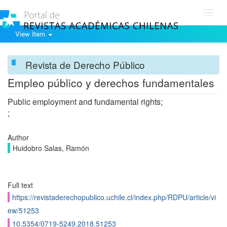
Toggl
navig
View Item
Revista de Derecho Público
Empleo público y derechos fundamentales
Public employment and fundamental rights;
;
Author
Huidobro Salas, Ramón
Full text
https://revistaderechopublico.uchile.cl/index.php/RDPU/article/vi
ew/51253
10.5354/0719-5249.2018.51253