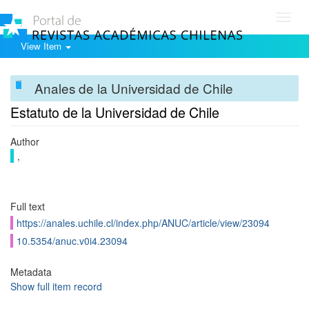
Toggl
navig
View Item
Anales de la Universidad de Chile
Estatuto de la Universidad de Chile
Author
,
Full text
https://anales.uchile.cl/index.php/ANUC/article/view/23094
10.5354/anuc.v0i4.23094
Metadata
Show full item record