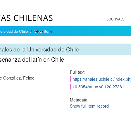
JOURNALS
ersidad de Chile
View Item
ales de la Universidad de Chile
eñanza del latín en Chile
Full text
de González, Felipe
https://anales.uchile.cl/index.
10.5354/anuc.v0i120.27381
Metadata
Show full item record