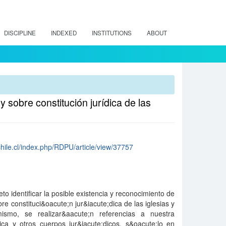
DISCIPLINE
INDEXED
INSTITUTIONS
ABOUT
y sobre constitución jurídica de las
chile.cl/index.php/RDPU/article/view/37757
eto identificar la posible existencia y reconocimiento de
bre constituci&oacute;n jur&iacute;dica de las iglesias y
imismo, se realizar&aacute;n referencias a nuestra
tica y otros cuerpos jur&iacute;dicos, s&oacute;lo en