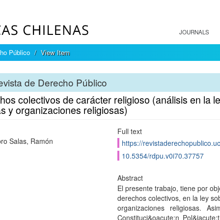
JOURNALS
ho Público
View Item
vista de Derecho Público
os colectivos de carácter religioso (análisis en la le
as y organizaciones religiosas)
Full text
ro Salas, Ramón
https://revistaderechopublico.u
10.5354/rdpu.v0i70.37757
Abstract
El presente trabajo, tiene por obj
derechos colectivos, en la ley so
organizaciones religiosas. As
Constituci&oacute;n Pol&iacute;