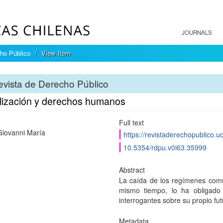
JOURNALS
ho Público
View Item
vista de Derecho Público
lización y derechos humanos
Full text
 Giovanni María
https://revistaderechopublico.u
10.5354/rdpu.v0i63.35999
Abstract
La caída de los regímenes comun
mismo tiempo, lo ha obligado
interrogantes sobre su propio fut
Metadata