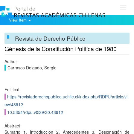
Toggl
navig
View Item
Revista de Derecho Público
Génesis de la Constitución Política de 1980
Author
Carrasco Delgado, Sergio
Full text
https://revistaderechopublico.uchile.cl/index.php/RDPU/article/vi
ew/43912
10.5354/rdpu.v0i29/30.43912
Abstract
Sumario 1. Introducción 2. Antecedentes 3. Designación de