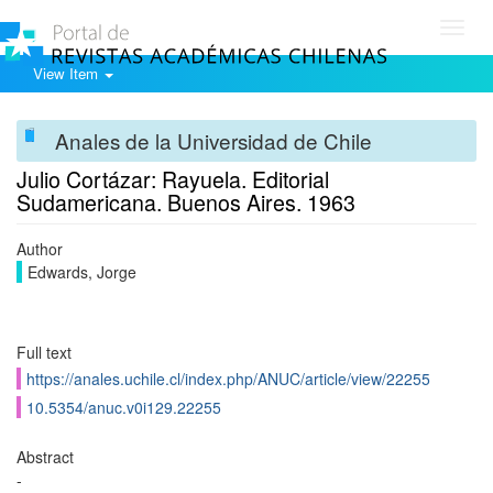
Toggl
navig
View Item
Anales de la Universidad de Chile
Julio Cortázar: Rayuela. Editorial
Sudamericana. Buenos Aires. 1963
Author
Edwards, Jorge
Full text
https://anales.uchile.cl/index.php/ANUC/article/view/22255
10.5354/anuc.v0i129.22255
Abstract
-