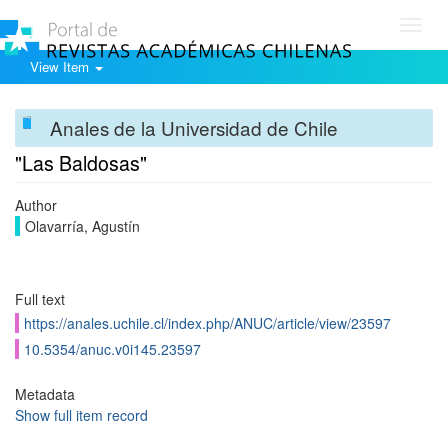
Toggl
navig
View Item
Anales de la Universidad de Chile
"Las Baldosas"
Author
Olavarría, Agustín
Full text
https://anales.uchile.cl/index.php/ANUC/article/view/23597
10.5354/anuc.v0i145.23597
Metadata
Show full item record