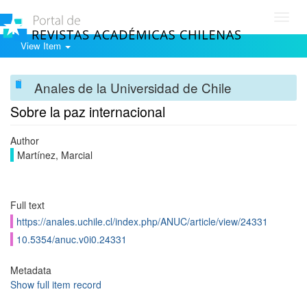
Toggl
navig
View Item
Anales de la Universidad de Chile
Sobre la paz internacional
Author
Martínez, Marcial
Full text
https://anales.uchile.cl/index.php/ANUC/article/view/24331
10.5354/anuc.v0i0.24331
Metadata
Show full item record