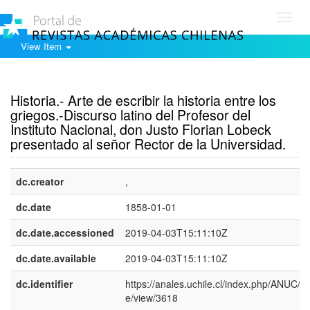
Toggl
navig
View Item
Show simple item record
Historia.- Arte de escribir la historia entre los
griegos.-Discurso latino del Profesor del
Instituto Nacional, don Justo Florian Lobeck
presentado al señor Rector de la Universidad.
dc.creator
,
dc.date
1858-01-01
dc.date.accessioned
2019-04-03T15:11:10Z
dc.date.available
2019-04-03T15:11:10Z
dc.identifier
https://anales.uchile.cl/index.php/ANUC/art
e/view/3618