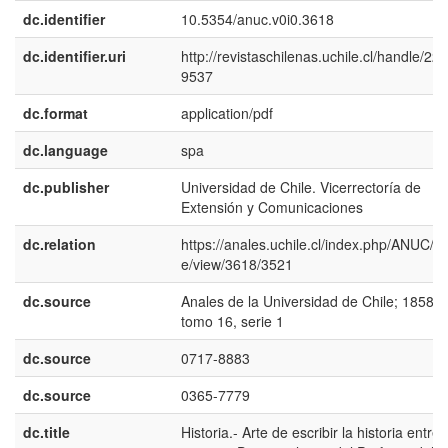
dc.identifier
10.5354/anuc.v0i0.3618
dc.identifier.uri
http://revistaschilenas.uchile.cl/handle/225
9537
dc.format
application/pdf
dc.language
spa
dc.publisher
Universidad de Chile. Vicerrectoría de
Extensión y Comunicaciones
dc.relation
https://anales.uchile.cl/index.php/ANUC/art
e/view/3618/3521
dc.source
Anales de la Universidad de Chile; 1858:
tomo 16, serie 1
dc.source
0717-8883
dc.source
0365-7779
dc.title
Historia.- Arte de escribir la historia entre 