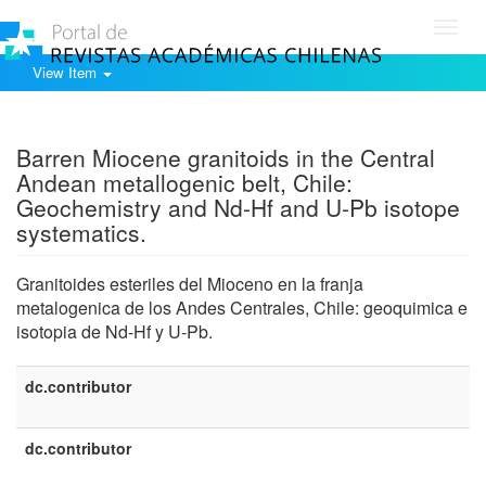
Toggl
navig
View Item
Show simple item record
Barren Miocene granitoids in the Central
Andean metallogenic belt, Chile:
Geochemistry and Nd-Hf and U-Pb isotope
systematics.
Granitoides esteriles del Mioceno en la franja
metalogenica de los Andes Centrales, Chile: geoquimica e
isotopia de Nd-Hf y U-Pb.
dc.contributor
e
U
dc.contributor
e
E