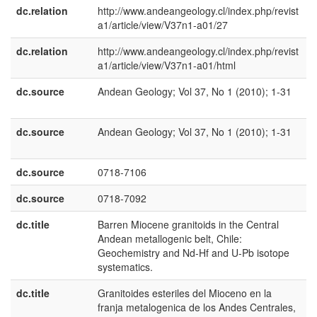
dc.relation
http://www.andeangeology.cl/index.php/revist
a1/article/view/V37n1-a01/27
dc.relation
http://www.andeangeology.cl/index.php/revist
a1/article/view/V37n1-a01/html
dc.source
Andean Geology; Vol 37, No 1 (2010); 1-31
e
E
dc.source
Andean Geology; Vol 37, No 1 (2010); 1-31
e
U
dc.source
0718-7106
dc.source
0718-7092
dc.title
Barren Miocene granitoids in the Central
e
Andean metallogenic belt, Chile:
U
Geochemistry and Nd-Hf and U-Pb isotope
systematics.
dc.title
Granitoides esteriles del Mioceno en la
e
franja metalogenica de los Andes Centrales,
E