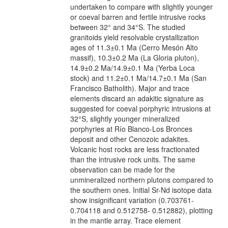
undertaken to compare with slightly younger
or coeval barren and fertile intrusive rocks
between 32° and 34°S. The studied
granitoids yield resolvable crystallization
ages of 11.3±0.1 Ma (Cerro Mesón Alto
massif), 10.3±0.2 Ma (La Gloria pluton),
14.9±0.2 Ma/14.9±0.1 Ma (Yerba Loca
stock) and 11.2±0.1 Ma/14.7±0.1 Ma (San
Francisco Batholith). Major and trace
elements discard an adakitic signature as
suggested for coeval porphyric intrusions at
32°S, slightly younger mineralized
porphyries at Río Blanco-Los Bronces
deposit and other Cenozoic adakites.
Volcanic host rocks are less fractionated
than the intrusive rock units. The same
observation can be made for the
unmineralized northern plutons compared to
the southern ones. Initial Sr-Nd isotope data
show insignificant variation (0.703761-
0.704118 and 0.512758- 0.512882), plotting
in the mantle array. Trace element