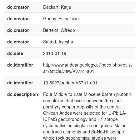
dc.creator
Deckart, Katja
dc.creator
Godoy, Estanislao
dc.creator
Bertens, Alfredo
dc.creator
Saeed, Ayesha
dc.date
2010-01-19
dc.identifier
http://www.andeangeology.cl/index.php/revist
a1/article/view/V37n1-a01
dc.identifier
10.5027/andgeoV37n1-a01
dc.description
Four Middle-to-Late Miocene barren plutonic
e
complexes that occur between the giant
U
porphyry copper deposits of the central
Chilean Andes were selected for U-Pb LA-
ICPMS geochronology and Hf-isotope
systematics on single zircon grains. Major
and trace elements and Sr-Nd-Hf isotope
whole rock geochemical studies were