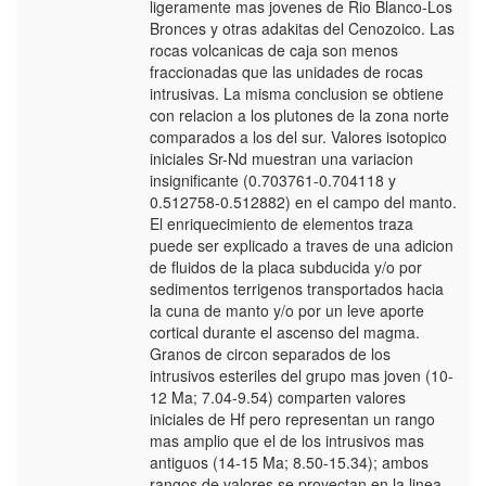
ligeramente mas jovenes de Rio Blanco-Los
Bronces y otras adakitas del Cenozoico. Las
rocas volcanicas de caja son menos
fraccionadas que las unidades de rocas
intrusivas. La misma conclusion se obtiene
con relacion a los plutones de la zona norte
comparados a los del sur. Valores isotopico
iniciales Sr-Nd muestran una variacion
insignificante (0.703761-0.704118 y
0.512758-0.512882) en el campo del manto.
El enriquecimiento de elementos traza
puede ser explicado a traves de una adicion
de fluidos de la placa subducida y/o por
sedimentos terrigenos transportados hacia
la cuna de manto y/o por un leve aporte
cortical durante el ascenso del magma.
Granos de circon separados de los
intrusivos esteriles del grupo mas joven (10-
12 Ma; 7.04-9.54) comparten valores
iniciales de Hf pero representan un rango
mas amplio que el de los intrusivos mas
antiguos (14-15 Ma; 8.50-15.34); ambos
rangos de valores se proyectan en la linea