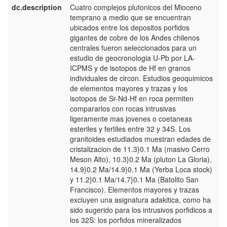
dc.description
Cuatro complejos plutonicos del Mioceno
e
temprano a medio que se encuentran
E
ubicados entre los depositos porfidos
gigantes de cobre de los Andes chilenos
centrales fueron seleccionados para un
estudio de geocronologia U-Pb por LA-
ICPMS y de isotopos de Hf en granos
individuales de circon. Estudios geoquimicos
de elementos mayores y trazas y los
isotopos de Sr-Nd-Hf en roca permiten
compararlos con rocas intrusivas
ligeramente mas jovenes o coetaneas
esteriles y fertiles entre 32 y 34S. Los
granitoides estudiados muestran edades de
cristalizacion de 11.3}0.1 Ma (masivo Cerro
Meson Alto), 10.3}0.2 Ma (pluton La Gloria),
14.9}0.2 Ma/14.9}0.1 Ma (Yerba Loca stock)
y 11.2}0.1 Ma/14.7}0.1 Ma (Batolito San
Francisco). Elementos mayores y trazas
excluyen una asignatura adakitica, como ha
sido sugerido para los intrusivos porfidicos a
los 32S: los porfidos mineralizados