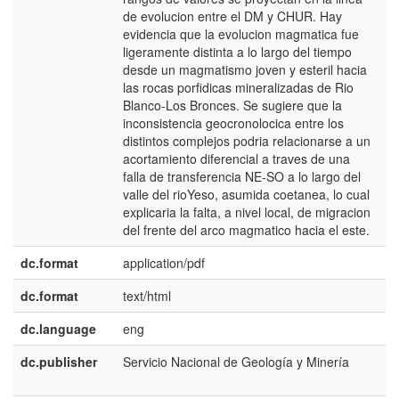
de evolucion entre el DM y CHUR. Hay
evidencia que la evolucion magmatica fue
ligeramente distinta a lo largo del tiempo
desde un magmatismo joven y esteril hacia
las rocas porfidicas mineralizadas de Rio
Blanco-Los Bronces. Se sugiere que la
inconsistencia geocronolocica entre los
distintos complejos podria relacionarse a un
acortamiento diferencial a traves de una
falla de transferencia NE-SO a lo largo del
valle del rioYeso, asumida coetanea, lo cual
explicaria la falta, a nivel local, de migracion
del frente del arco magmatico hacia el este.
dc.format
application/pdf
dc.format
text/html
dc.language
eng
dc.publisher
Servicio Nacional de Geología y Minería
e
U