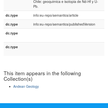
Chile: geoquimica e isotopia de Nd-Hf y U-
Pb.
dc.type
info:eu-repo/semantics/article
dc.type
info:eu-repo/semantics/publishedVersion
dc.type
e
E
dc.type
e
U
This item appears in the following
Collection(s)
Andean Geology
Show simple item record