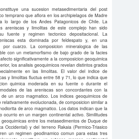
nstituye una sucesion metasedimentaria del post
co temprano que aflora en los archipielagos de Madre
 lo largo de los Andes Patagonicos de Chile. La
as areniscas y limolitas de este complejo han sido
 su fuente y regimen tectonico depositacional. La
eniscas esta dominada por feldespato y, en una
r, por cuarzo. La composicion mineralogica de las
tible con un metamorfismo de bajo grado de la facies
 afecto significativamente a la composicion geoquimica
erior, los analisis geoquimicos revelan distintos grados
cialmente en las limolitas. El valor del indice de
as y limolitas fluctua entre 58 y 71, lo que indica que
racion quimica moderada en su fuente o durante el
 modales de las areniscas son concordantes con la
as de un arco magmatico. Los indices geoquimicos de
 relativamente evolucionada, de composicion similar a
nodiorita de arco magmatico. Los datos indican que la
co ocurrio en un margen continental activo. Similitudes
 y geoquimicas entre los metasedimentos de Duque de
a Occidental) y del terreno Rakaia (Permico-Triasico
eren un regimen geodinamico comun para estas tres