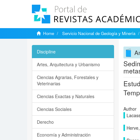
Home
Servicio Nacional de Geología y Minería
A
Discipline
Sedim
Artes, Arquitectura y Urbanismo
metas
Ciencias Agrarias, Forestales y
Estud
Veterinarias
Tempr
Ciencias Exactas y Naturales
Author
Ciencias Sociales
Lacass
Derecho
Herve,
Economía y Administración