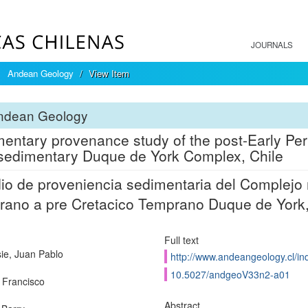
JOURNALS
Andean Geology
View Item
ndean Geology
entary provenance study of the post-Early Per
edimentary Duque de York Complex, Chile
io de proveniencia sedimentaria del Complejo
ano a pre Cretacico Temprano Duque de York,
Full text
ie, Juan Pablo
http://www.andeangeology.cl/in
10.5027/andgeoV33n2-a01
 Francisco
Abstract