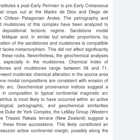
titutes a post-Early Permian to pre-Early Cretaceous
hat crops out at the Madre de Dios and Diego de
he Chilean Patagonian Andes. The petrography and
d mudstones of this complex have been analyzed to
 depositional tectonic regime. Sandstone modal
feldspar and, in similar but smaller proportions, by
sition of the sandstones and mudstones is compatible
 facies metamorphism. This did not affect significantly
 these rocks. Nevertheless, the geochemical analyses
t, especially in the mudstones. Chemical Index of
ndstones and mudstones range between 58 and 71,
erwent moderate chemical alteration in the source area
one modal compositions are consistent with erosion of
tic arc. Geochemical provenance indices suggest a
e in composition to typical continental magmatic arc
etritus is most likely to have occurred within an active
ogical, petrographic, and geochemical similarities
the Duke de York Complex, the LeMay Group (Western
te Triassic Rakaia terrane (New Zealand) suggest a
hese three successions. This likely constituted an
esozoic active continental margin, possibly along the