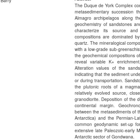
 Barry
The Duque de York Complex cons
metasedimentary succession t
Almagro archipelagos along t
geochemistry of sandstones an
characterize its source and
compositions are dominated by 
quartz. The mineralogical compo
with a low-grade sub-greenschist
the geochemical compositions of
reveal variable K+ enrichmen
Alteration values of the sa
indicating that the sediment und
or during transportation. Sandst
the plutonic roots of a magma
relatively evolved source, clos
granodiorite. Deposition of the d
continental margin. Geochronol
between the metasediments of 
Antarctica) and the Permian-La
common geodynamic set-up for t
extensive late Paleozoic-early M
Antarctic sector of Gondwana.