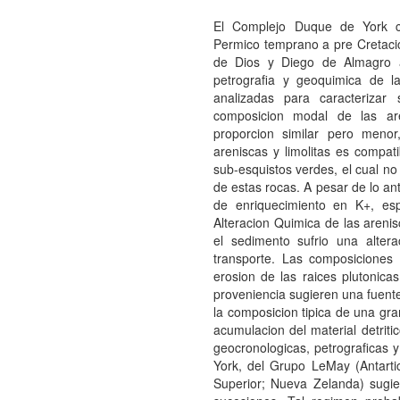
El Complejo Duque de York co
Permico temprano a pre Cretaci
de Dios y Diego de Almagro a
petrografia y geoquimica de l
analizadas para caracterizar
composicion modal de las ar
proporcion similar pero meno
areniscas y limolitas es compa
sub-esquistos verdes, el cual no
de estas rocas. A pesar de lo ant
de enriquecimiento en K+, espe
Alteracion Quimica de las arenisc
el sedimento sufrio una alte
transporte. Las composiciones
erosion de las raices plutonic
proveniencia sugieren una fuente
la composicion tipica de una gra
acumulacion del material detriti
geocronologicas, petrograficas
York, del Grupo LeMay (Antartic
Superior; Nueva Zelanda) sugi