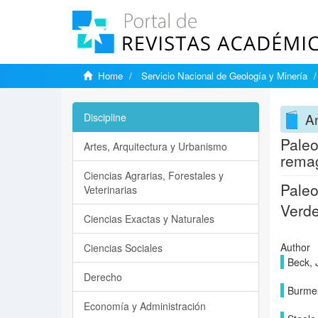
Home
Servicio Nacional de Geología y Minería
A
Discipline
Paleo
Artes, Arquitectura y Urbanismo
remag
Ciencias Agrarias, Forestales y
Paleo
Veterinarias
Verde
Ciencias Exactas y Naturales
Author
Ciencias Sociales
Beck, J
Derecho
Burmes
Economía y Administración