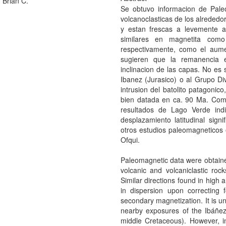
 Brian C.
Se obtuvo informacion de Pale
volcanoclasticas de los alreded
y estan frescas a levemente a
similares en magnetita como 
respectivamente, como el aume
sugieren que la remanencia e
inclinacion de las capas. No es
Ibanez (Jurasico) o al Grupo Div
intrusion del batolito patagonic
bien datada en ca. 90 Ma. Com
resultados de Lago Verde ind
desplazamiento latitudinal sign
otros estudios paleomagneticos 
Ofqui.
Paleomagnetic data were obtained 
volcanic and volcaniclastic ro
Similar directions found in high 
in dispersion upon correcting f
secondary magnetization. It is u
nearby exposures of the Ibáñez
middle Cretaceous). However, int