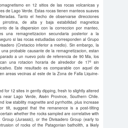
omagnetismo en 12 sitios de las rocas volcanicas y
ores de Lago Verde. Estas rocas tienen manteos suaves
lteradas. Tanto el hecho de observarse direcciones
pirrotina, de alta y baja estabilidad magnetica
nto de la dispersion con la correccion por manteo,
s una remagnetizacion secundaria posterior a la
 seguro si las rocas estudiadas corresponden al Grupo
isadero (Cretacico inferior a medio). Sin embargo, la
o, una probable causante de la remagnetizacion, estan
parado a un nuevo polo de referencia de 90 Ma, los
ican una rotacion horaria de alrededor de 17º sin
ificativo. Este resultado es comparable con aquel de
en areas vecinas al este de la Zona de Falla Liquine-
for 12 sites in gently dipping, fresh to slightly altered
cks near Lago Verde, Aisén Province, Southern Chile.
and low stability magnetite and pyrrhotite, plus increase
or tilt, suggest that the remanence is a post-tilting
ncertain whether the rocks sampled are correlative with
 Group (Jurassic), or the Divisadero Group (early to
rusion of rocks of the Patagonian batholith, a likely