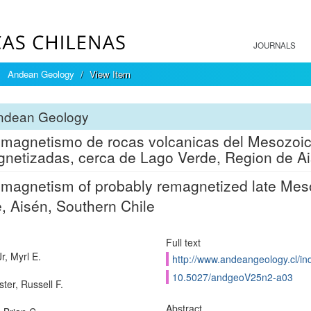
JOURNALS
Andean Geology
View Item
ndean Geology
magnetismo de rocas volcanicas del Mesozoic
netizadas, cerca de Lago Verde, Region de Ais
magnetism of probably remagnetized late Meso
, Aisén, Southern Chile
Full text
r, Myrl E.
http://www.andeangeology.cl/in
10.5027/andgeoV25n2-a03
ter, Russell F.
Abstract