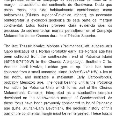
margen suroccidental del continente de Gondwana. Dado que
estas rocas han sido habitualmente consideradas como
paleozoicas (Silurico superior-Devonico inferior), es necesario
reinterpretar la evolucion geologica de esta parte del margen
continental. Estos fosiles proveen clara evidencia que los
procesos de sedimentacion marina persistieron en el Complejo
Metamorfico de los Chonos durante el Triasico Superior.
The late Triassic bivalve Monotis (Pacimonotis) aff. subcircularis
Gabb indicative of a Norian (probably early late Norian) age has
been collected from the southeastern end of Patranca Island
(45º25'S-74º09'W) in the Chonos Archipelago, Southern Chile.
Another fossil bivalve, Limidae gen. et sp. indet. has been
collected from a small unnamed island (45º25'S-74º10'W) 4 km to
the north, and indicates a maximum Early Carboniferous,
probably Mesozoic age. The fossil bearing unit is the Potranca
Formation (or Potranca Unit) which forms part of the Chonos
Metamorphic Complex, interpreted as a subduction complex
developed on the southwestern margin of Gondwanaland. As
these rocks have been previously considered to be of Paleozoic
age (Late Silurian-Early Devonian), the geologic history of this
part of the continental margin must be reinterpreted. These fossils