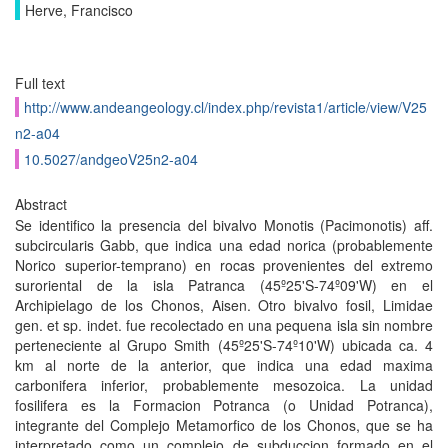
Herve, Francisco
Full text
http://www.andeangeology.cl/index.php/revista1/article/view/V25
n2-a04
10.5027/andgeoV25n2-a04
Abstract
Se identifico la presencia del bivalvo Monotis (Pacimonotis) aff.
subcircularis Gabb, que indica una edad norica (probablemente
Norico superior-temprano) en rocas provenientes del extremo
suroriental de la isla Patranca (45º25'S-74º09'W) en el
Archipielago de los Chonos, Aisen. Otro bivalvo fosil, Limidae
gen. et sp. indet. fue recolectado en una pequena isla sin nombre
perteneciente al Grupo Smith (45º25'S-74º10'W) ubicada ca. 4
km al norte de la anterior, que indica una edad maxima
carbonifera inferior, probablemente mesozoica. La unidad
fosilifera es la Formacion Potranca (o Unidad Potranca),
integrante del Complejo Metamorfico de los Chonos, que se ha
interpretado como un complejo de subduccion formado en el