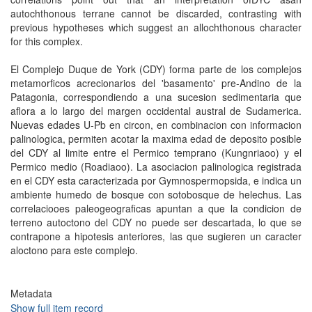
autochthonous terrane cannot be discarded, contrasting with
previous hypotheses which suggest an allochthonous character
for this complex.
El Complejo Duque de York (CDY) forma parte de los complejos
metamorficos acrecionarios del 'basamento' pre-Andino de la
Patagonia, correspondiendo a una sucesion sedimentaria que
aflora a lo largo del margen occidental austral de Sudamerica.
Nuevas edades U-Pb en circon, en combinacion con informacion
palinologica, permiten acotar la maxima edad de deposito posible
del CDY al limite entre el Permico temprano (Kungnriaoo) y el
Permico medio (Roadiaoo). La asociacion palinologica registrada
en el CDY esta caracterizada por Gymnospermopsida, e indica un
ambiente humedo de bosque con sotobosque de helechus. Las
correlaciooes paleogeograficas apuntan a que la condicion de
terreno autoctono del CDY no puede ser descartada, lo que se
contrapone a hipotesis anteriores, las que sugieren un caracter
aloctono para este complejo.
Metadata
Show full item record