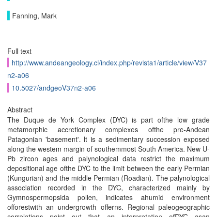
Fanning, Mark
Full text
http://www.andeangeology.cl/index.php/revista1/article/view/V37
n2-a06
10.5027/andgeoV37n2-a06
Abstract
The Duque de York Complex (DYC) is part ofthe low grade
metamorphic accretionary complexes ofthe pre-Andean
Patagonian 'basement'. lt is a sedimentary succession exposed
along the westem margin of southemmost South America. New U-
Pb zircon ages and palynological data restrict the maximum
depositional age ofthe DYC to the limit between the early Permian
(Kungurian) and the middle Permian (Roadian). The palynological
association recorded in the DYC, characterized mainly by
Gymnospermopsida pollen, indicates ahumid environment
offorestwith an undergrowth offerns. Regional paleogeographic
correlations point out that an interpretation ofDYC asan