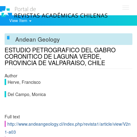
Toggl
navig
View Item
Andean Geology
ESTUDIO PETROGRAFICO DEL GABRO
CORONITICO DE LAGUNA VERDE,
PROVINCIA DE VALPARAISO, CHILE
Author
Herve, Francisco
Del Campo, Monica
Full text
http://www.andeangeology.cl/index.php/revista1/article/view/V2n
1-a03