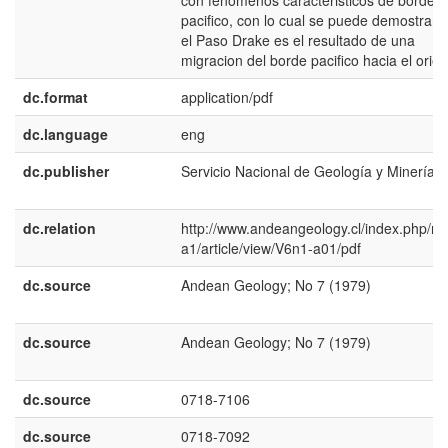
con fenomenos caracteristicos de borde
pacifico, con lo cual se puede demostrar 
el Paso Drake es el resultado de una
migracion del borde pacifico hacia el orien
dc.format
application/pdf
dc.language
eng
dc.publisher
Servicio Nacional de Geología y Minería
dc.relation
http://www.andeangeology.cl/index.php/rev
a1/article/view/V6n1-a01/pdf
dc.source
Andean Geology; No 7 (1979)
dc.source
Andean Geology; No 7 (1979)
dc.source
0718-7106
dc.source
0718-7092