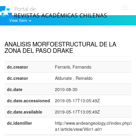
Toggl
navig
View Item
Show simple item record
ANALISIS MORFOESTRUCTURAL DE LA
ZONA DEL PASO DRAKE
dc.creator
Ferraris, Fernando
dc.creator
Aldunate , Reinaldo
dc.date
2010-08-30
dc.date.accessioned
2019-05-17T13:05:49Z
dc.date.available
2019-05-17T13:05:49Z
dc.identifier
http://www.andeangeology.cl/index.php/rev
a1/article/view/V6n1-a01