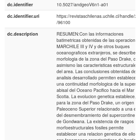
dc.identifier
10.5027/andgeoV6n1-a01
dc.identifier.uri
https://revistaschilenas.uchile.cl/handle/2
/96100
dc.description
RESUMEN:Con las informaciones
batimetricas obtenidas de las operaciones
MARCHILE III y IV y de otros buques
oceanograficos extranjeros, se describe l
morfologia de la zona del Paso Drake, c
asimismo las caracteristicas estructurales
del area. Las conclusiones obtenidas del
analisis desarrollado permiten establecer
una continuidad morfologica de la superfic
abisal del Oceano Pacifico hacia el Mar d
Scotia. La evolucion genetica establece,
para la zona del Paso Drake, un origen en
Paleoceno Superior relacionado a una et
del desmembramiento del supercontinent
de Gondwana. La existencia de rasgos
morfoestructurales fosiles permite
establecer una relacion genetica de ellos