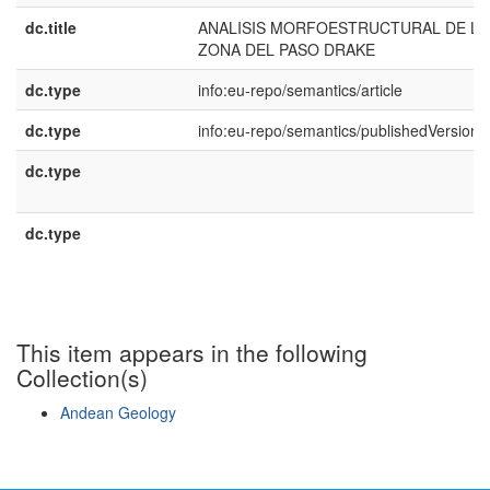
dc.title
ANALISIS MORFOESTRUCTURAL DE LA
ZONA DEL PASO DRAKE
dc.type
info:eu-repo/semantics/article
dc.type
info:eu-repo/semantics/publishedVersion
dc.type
dc.type
This item appears in the following
Collection(s)
Andean Geology
Show simple item record