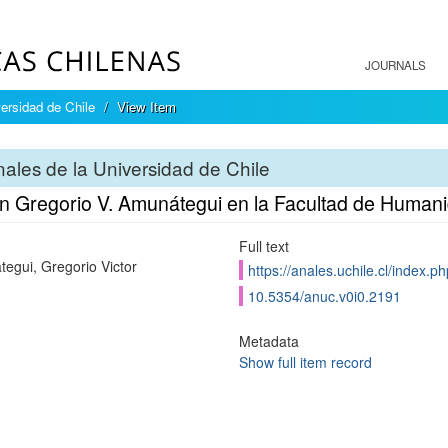
JOURNALS
ersidad de Chile
View Item
ales de la Universidad de Chile
n Gregorio V. Amunátegui en la Facultad de Human
Full text
egui, Gregorio Victor
https://anales.uchile.cl/index.
10.5354/anuc.v0i0.2191
Metadata
Show full item record