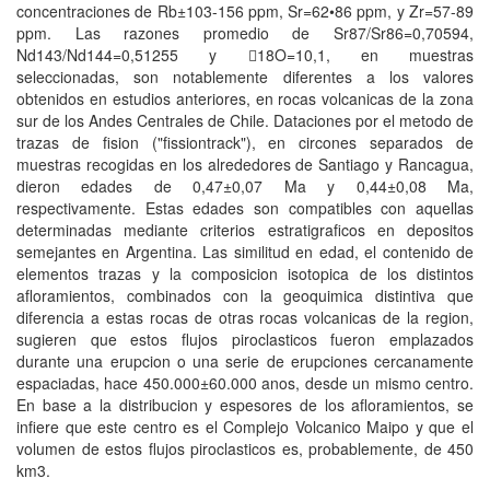
concentraciones de Rb±103-156 ppm, Sr=62•86 ppm, y Zr=57-89
ppm. Las razones promedio de Sr87/Sr86=0,70594,
Nd143/Nd144=0,51255 y 18O=10,1, en muestras
seleccionadas, son notablemente diferentes a los valores
obtenidos en estudios anteriores, en rocas volcanicas de la zona
sur de los Andes Centrales de Chile. Dataciones por el metodo de
trazas de fision ("fissiontrack"), en circones separados de
muestras recogidas en los alrededores de Santiago y Rancagua,
dieron edades de 0,47±0,07 Ma y 0,44±0,08 Ma,
respectivamente. Estas edades son compatibles con aquellas
determinadas mediante criterios estratigraficos en depositos
semejantes en Argentina. Las similitud en edad, el contenido de
elementos trazas y la composicion isotopica de los distintos
afloramientos, combinados con la geoquimica distintiva que
diferencia a estas rocas de otras rocas volcanicas de la region,
sugieren que estos flujos piroclasticos fueron emplazados
durante una erupcion o una serie de erupciones cercanamente
espaciadas, hace 450.000±60.000 anos, desde un mismo centro.
En base a la distribucion y espesores de los afloramientos, se
infiere que este centro es el Complejo Volcanico Maipo y que el
volumen de estos flujos piroclasticos es, probablemente, de 450
km3.