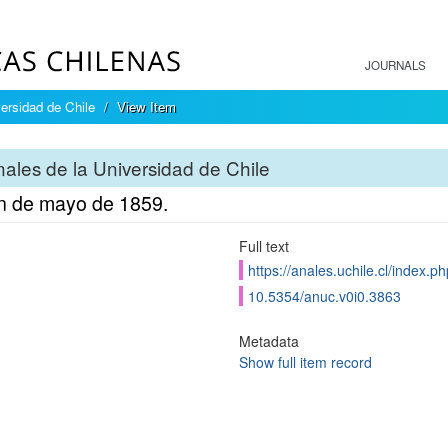
JOURNALS
ersidad de Chile
View Item
ales de la Universidad de Chile
n de mayo de 1859.
Full text
https://anales.uchile.cl/index.
10.5354/anuc.v0i0.3863
Metadata
Show full item record