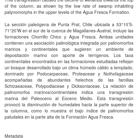
of the column, as shown by the low rate of swamp inhabiting
palynomorphs in the upper levels of the Agua Fresca Formation.
La sección paleógena de Punta Prat, Chile ubicada a 53°10’S-
71°20’W en el sur de la cuenca de Magallanes-Austral, incluye las
formaciones Chorrillo Chico y Agua Fresca. Ambas unidades
contienen una asociación palinológica integrada por palinomorfos
marinos y continentales que sugieren un ambiente de
depositación marino con aporte de terrígenos. Los taxa
continentales encontrados en las formaciones estudiadas reflejan
un bosque desarrollado bajo un clima húmedo cálido a templado,
dominado por Podocarpaceae, Proteaceae y Nothofagaceae
acompañadas de abundantes helechos de las familias
Schizaeaceae, Polypodiaceae y Dicksoniaceae. La relación de
palinomorfos marinos/continentales indica una transgresión
marina del Paleoceno al Eoceno Medio. Esta transgresión
provocó la disminución de humedales hacia la parte superior de
la columna, como lo muestra el bajo índice de palinomorfos
paludales en la parte alta de la Formación Agua Fresca.
Metadata