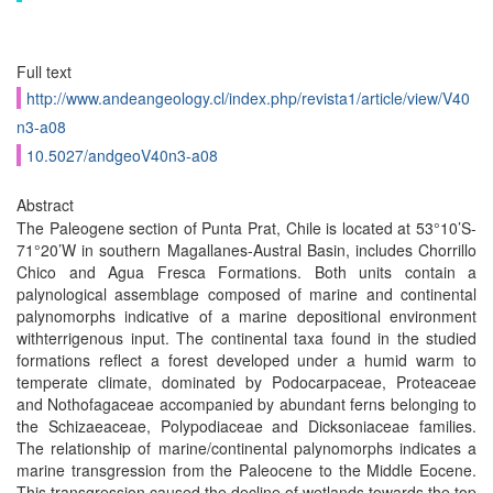
Full text
http://www.andeangeology.cl/index.php/revista1/article/view/V40
n3-a08
10.5027/andgeoV40n3-a08
Abstract
The Paleogene section of Punta Prat, Chile is located at 53°10’S-
71°20’W in southern Magallanes-Austral Basin, includes Chorrillo
Chico and Agua Fresca Formations. Both units contain a
palynological assemblage composed of marine and continental
palynomorphs indicative of a marine depositional environment
withterrigenous input. The continental taxa found in the studied
formations reflect a forest developed under a humid warm to
temperate climate, dominated by Podocarpaceae, Proteaceae
and Nothofagaceae accompanied by abundant ferns belonging to
the Schizaeaceae, Polypodiaceae and Dicksoniaceae families.
The relationship of marine/continental palynomorphs indicates a
marine transgression from the Paleocene to the Middle Eocene.
This transgression caused the decline of wetlands towards the top