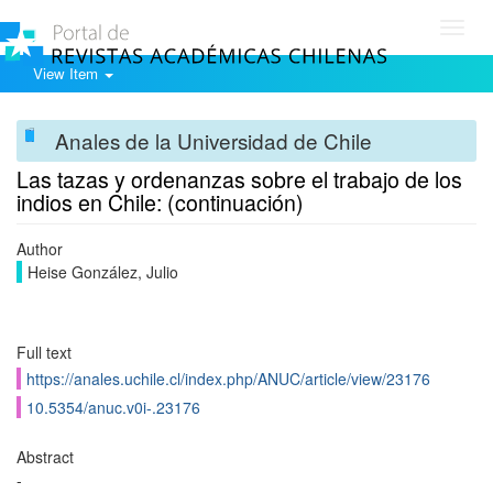
Toggl
navig
View Item
Anales de la Universidad de Chile
Las tazas y ordenanzas sobre el trabajo de los
indios en Chile: (continuación)
Author
Heise González, Julio
Full text
https://anales.uchile.cl/index.php/ANUC/article/view/23176
10.5354/anuc.v0i-.23176
Abstract
-