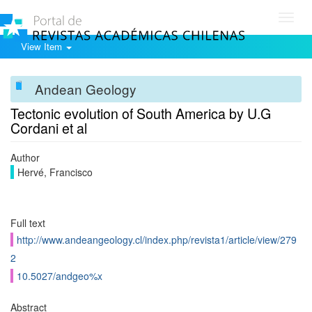
Toggl
navig
View Item
Andean Geology
Tectonic evolution of South America by U.G
Cordani et al
Author
Hervé, Francisco
Full text
http://www.andeangeology.cl/index.php/revista1/article/view/279
2
10.5027/andgeo%x
Abstract