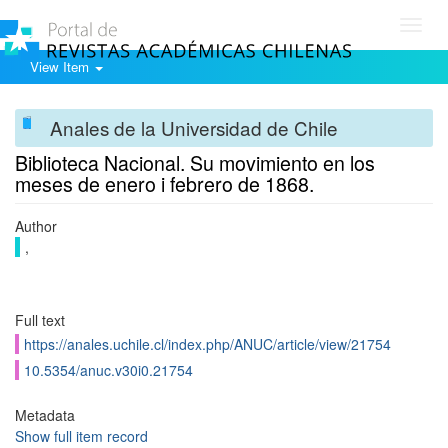
Toggl
navig
View Item
Anales de la Universidad de Chile
Biblioteca Nacional. Su movimiento en los
meses de enero i febrero de 1868.
Author
,
Full text
https://anales.uchile.cl/index.php/ANUC/article/view/21754
10.5354/anuc.v30i0.21754
Metadata
Show full item record