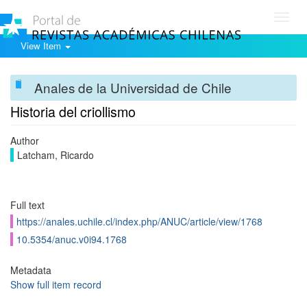
Toggl
navig
View Item
Anales de la Universidad de Chile
Historia del criollismo
Author
Latcham, Ricardo
Full text
https://anales.uchile.cl/index.php/ANUC/article/view/1768
10.5354/anuc.v0i94.1768
Metadata
Show full item record