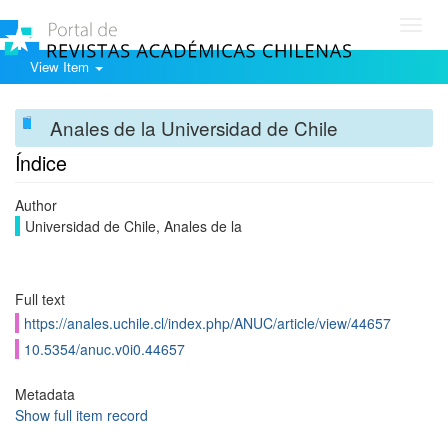
Toggl
navig
View Item
Anales de la Universidad de Chile
Índice
Author
Universidad de Chile, Anales de la
Full text
https://anales.uchile.cl/index.php/ANUC/article/view/44657
10.5354/anuc.v0i0.44657
Metadata
Show full item record