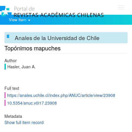
Toggl
navig
View Item
Anales de la Universidad de Chile
Topónimos mapuches
Author
Hasler, Juan A.
Full text
https://anales.uchile.cl/index.php/ANUC/article/view/23908
10.5354/anuc.v0i17.23908
Metadata
Show full item record