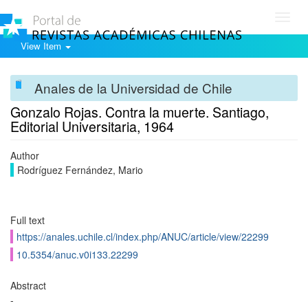
Toggl
navig
View Item
Anales de la Universidad de Chile
Gonzalo Rojas. Contra la muerte. Santiago,
Editorial Universitaria, 1964
Author
Rodríguez Fernández, Mario
Full text
https://anales.uchile.cl/index.php/ANUC/article/view/22299
10.5354/anuc.v0i133.22299
Abstract
-