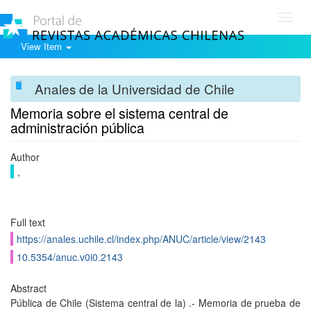
Toggl
navig
View Item
Anales de la Universidad de Chile
Memoria sobre el sistema central de
administración pública
Author
,
Full text
https://anales.uchile.cl/index.php/ANUC/article/view/2143
10.5354/anuc.v0i0.2143
Abstract
Pública de Chile (Sistema central de la) .- Memoria de prueba de