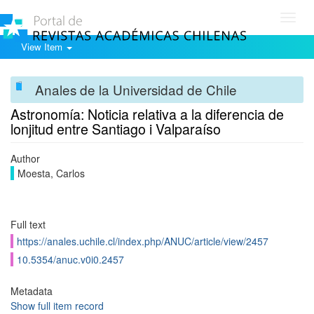
Toggl
navig
View Item
Anales de la Universidad de Chile
Astronomía: Noticia relativa a la diferencia de
lonjitud entre Santiago i Valparaíso
Author
Moesta, Carlos
Full text
https://anales.uchile.cl/index.php/ANUC/article/view/2457
10.5354/anuc.v0i0.2457
Metadata
Show full item record