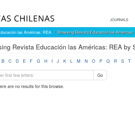
JOURNALS
Educación las Américas: REA
Browsing Revista Educación las Américas:
ing Revista Educación las Américas: REA by 
B
C
D
E
F
G
H
I
J
K
L
M
N
O
P
Q
R
S
T
Go
here are no results for this browse.