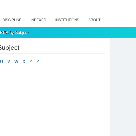
DISCIPLINE
INDEXED
INSTITUTIONS
ABOUT
 REA by Subject
Subject
U
V
W
X
Y
Z