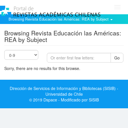
Toggl
navig
Browsing Revista Educación las Américas: REA by Subject
Browsing Revista Educación las Américas:
REA by Subject
Go
Sorry, there are no results for this browse.
Dirección de Servicios de Información y Bibliotecas (SISIB) -
Universidad de Chile
© 2019 Dspace - Modificado por SISIB