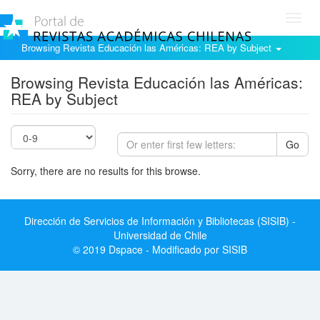
Toggl
navig
Browsing Revista Educación las Américas: REA by Subject
Browsing Revista Educación las Américas:
REA by Subject
Go
Sorry, there are no results for this browse.
Dirección de Servicios de Información y Bibliotecas (SISIB) -
Universidad de Chile
© 2019 Dspace - Modificado por SISIB