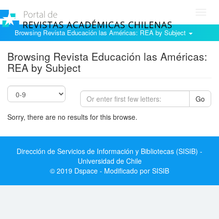
Toggl
navig
Browsing Revista Educación las Américas: REA by Subject
Browsing Revista Educación las Américas:
REA by Subject
Go
Sorry, there are no results for this browse.
Dirección de Servicios de Información y Bibliotecas (SISIB) -
Universidad de Chile
© 2019 Dspace - Modificado por SISIB